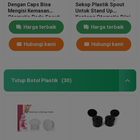
Dengan Caps Bisa
Sekop Plastik Spout
Mengisi Kemasan
Untuk Stand Up
Berdiri Pouch Sealing Machine
Otomatis Pada Spout
Kantong Otomatis Diisi
Pouch Doypack
Harga terbaik
Harga terbaik
Produk Plastik Lainnya
Hubungi kami
Hubungi kami
Tutup Wet Wipe
Tutup Botol Plastik
(30)