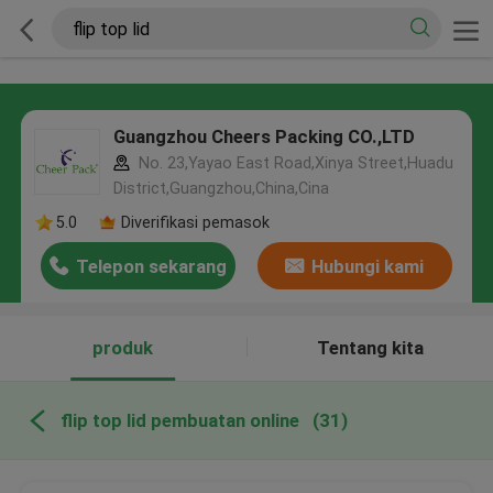
Guangzhou Cheers Packing CO.,LTD
No. 23,Yayao East Road,Xinya Street,Huadu
District,Guangzhou,China,Cina
5.0
Diverifikasi pemasok
Telepon sekarang
Hubungi kami
produk
Tentang kita
flip top lid pembuatan online
(31)