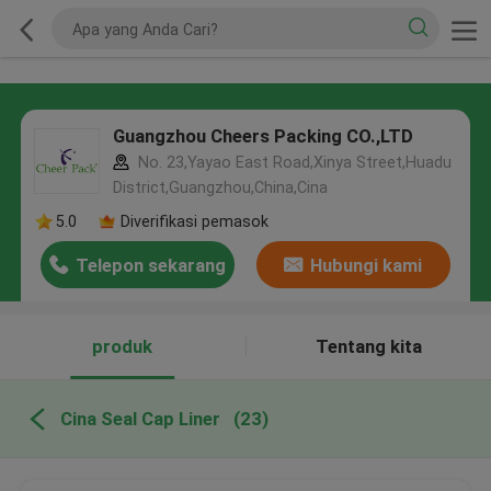
Guangzhou Cheers Packing CO.,LTD
No. 23,Yayao East Road,Xinya Street,Huadu
District,Guangzhou,China,Cina
5.0
Diverifikasi pemasok
Telepon sekarang
Hubungi kami
produk
Tentang kita
Cina Seal Cap Liner
(23)