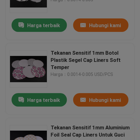
Tutup Kantung Moncong
Harga terbaik
Hubungi kami
Kosmetik Spatula Scoop
Tekanan Sensitif 1mm Botol
Kantung Stand Up Spouted
Plastik Segel Cap Liners Soft
Temper
Harga：0.0014-0.005 USD/PCS
Seal Cap Liner
Tips Kuku Palsu
Harga terbaik
Hubungi kami
Botol Kosmetik Plastik
Tekanan Sensitif 1mm Aluminium
Foil Seal Cap Liners Untuk Guci
tas kemasan kopi