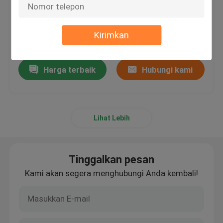
Cap Liners Untuk Botol Induksi
Harga：0.0014-0.005 USD/pcs
Berdiri Pouch Sealing Machine
Kirimkan
Produk Plastik Lainnya
Harga terbaik
Hubungi kami
Tutup Wet Wipe
Lihat Lebih
Tinggalkan pesan
Kami akan segera menghubungi Anda kembali!