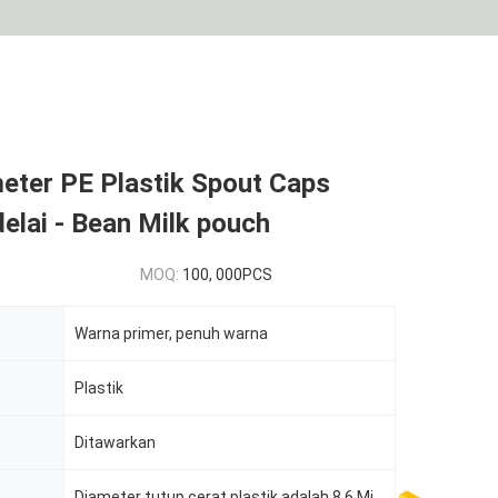
meter PE Plastik Spout Caps
elai - Bean Milk pouch
MOQ:
100, 000PCS
Warna primer, penuh warna
Plastik
Ditawarkan
Diameter tutup cerat plastik adalah 8,6 Milimeter