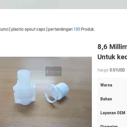
kunci [ plastic spout caps ] pertandingan
100
Produk.
8,6 Milli
Untuk ked
harga:
0.01USD
Warna
Bahan
Layanan OEM
Diameter