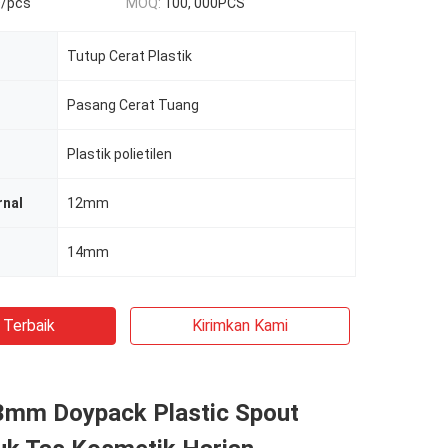
D/pcs
MOQ:
100, 000PCS
Tutup Cerat Plastik
Pasang Cerat Tuang
Plastik polietilen
rnal
12mm
14mm
 Terbaik
Kirimkan Kami
3mm Doypack Plastic Spout