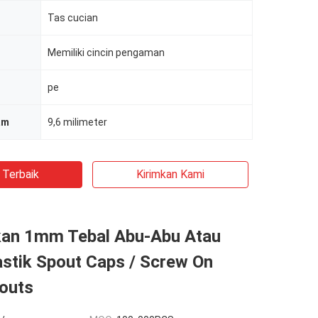
Tas cucian
Memiliki cincin pengaman
pe
am
9,6 milimeter
 Terbaik
Kirimkan Kami
kan 1mm Tebal Abu-Abu Atau
stik Spout Caps / Screw On
outs