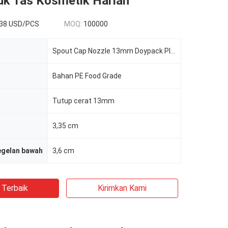
uk Tas Kosmetik Harian
038 USD/PCS
MOQ:
100000
Spout Cap Nozzle 13mm Doypack Plastic Spout Cap
Bahan PE Food Grade
Tutup cerat 13mm
3,35 cm
egelan bawah
3,6 cm
 Terbaik
Kirimkan Kami