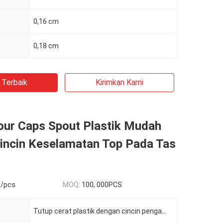
0,16 cm
0,18 cm
 Terbaik
Kirimkan Kami
ur Caps Spout Plastik Mudah
incin Keselamatan Top Pada Tas
D/pcs
MOQ:
100, 000PCS
Tutup cerat plastik dengan cincin pengaman