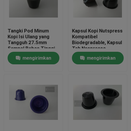
Tentang kami
Tangki Pod Minum
Kapsul Kopi Nutspress
Tur Pabrik
Kopi Isi Ulang yang
Kompatibel
Tangguh 27.5mm
Biodegradable, Kapsul
Sampel Bebas Tinggi
Teh Nespresso
Kontrol Kualitas
Polypropylene
mengirimkan
mengirimkan
permintaan
permintaan
Berita
Minta Kutipan
Cap Ujung Plastik
Tutup Botol Plastik