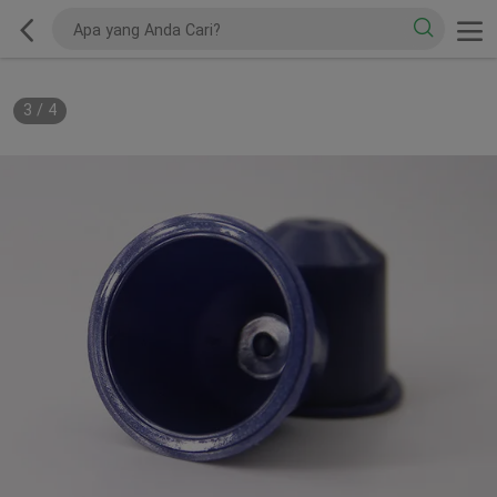
3
/
4