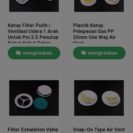
Tentang kami
Katup Filter Putih /
Plastik Katup
Ventilasi Udara 1 Arah
Pelepasan Gas PP
Tur Pabrik
Untuk Pm 2.5 Penutup
20mm One Way Air
Kabut Kabut Tahan
Vent
Angin
mengirimkan
mengirimkan
Kontrol Kualitas
permintaan
permintaan
Berita
Minta Kutipan
Cap Ujung Plastik
Filter Exhalation Valve
Snap-On Type Air Vent
Tutup Botol Plastik