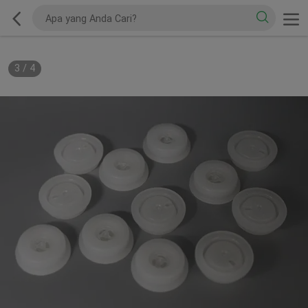
3
/
4