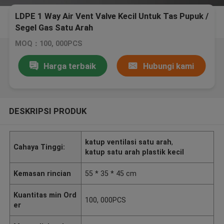
LDPE 1 Way Air Vent Valve Kecil Untuk Tas Pupuk /
Segel Gas Satu Arah
MOQ：100, 000PCS
Harga terbaik
Hubungi kami
DESKRIPSI PRODUK
katup ventilasi satu arah
,
Cahaya Tinggi:
katup satu arah plastik kecil
Kemasan rincian
55 * 35 * 45 cm
Kuantitas min Ord
100, 000PCS
er