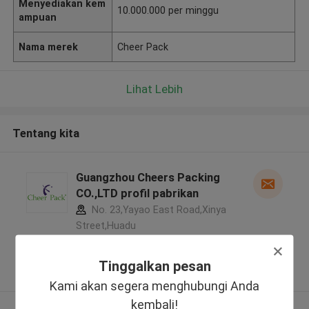
Menyediakan kem
10.000.000 per minggu
ampuan
Nama merek
Cheer Pack
Lihat Lebih
Tentang kita
Guangzhou Cheers Packing
CO.,LTD profil pabrikan
No. 23,Yayao East Road,Xinya
Street,Huadu
District,Guangzhou,China ,Cina
5.0
Tinggalkan pesan
Diverifikasi pemasok
Kami akan segera menghubungi Anda
kembali!