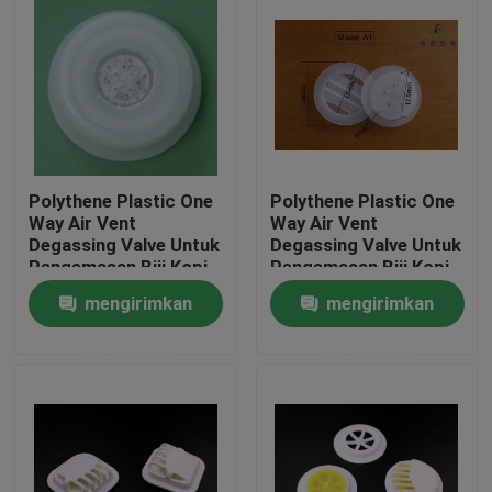
Polythene Plastic One
Polythene Plastic One
Way Air Vent
Way Air Vent
Degassing Valve Untuk
Degassing Valve Untuk
Pengemasan Biji Kopi
Pengemasan Biji Kopi
dengan Filter
mengirimkan
mengirimkan
Rumah
permintaan
permintaan
Produk
Video