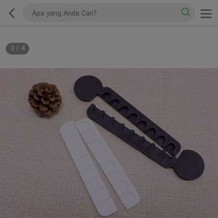
3
/
4