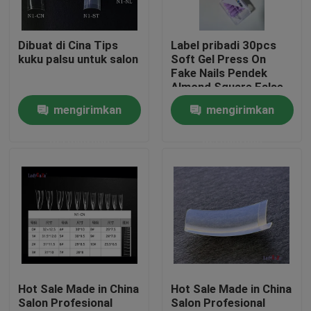
Tentang kami
Dibuat di Cina Tips
Label pribadi 30pcs
kuku palsu untuk salon
Soft Gel Press On
Fake Nails Pendek
Tur Pabrik
Almond Square False
Nails buatan tangan
mengirimkan
mengirimkan
Perancis Gel Press On
Kontrol Kualitas
Nails
permintaan
permintaan
Berita
Minta Kutipan
Cap Ujung Plastik
Hot Sale Made in China
Hot Sale Made in China
Salon Profesional
Salon Profesional
Tutup Botol Plastik