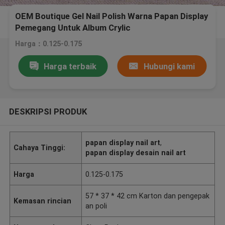
OEM Boutique Gel Nail Polish Warna Papan Display
Pemegang Untuk Album Crylic
Harga：0.125-0.175
Harga terbaik
Hubungi kami
DESKRIPSI PRODUK
papan display nail art
,
Cahaya Tinggi:
papan display desain nail art
Harga
0.125-0.175
57 * 37 * 42 cm Karton dan pengepak
Kemasan rincian
an poli