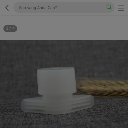
3
/
4