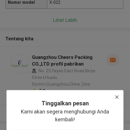
Nomor model
X-022
Lihat Lebih
Tentang kita
Guangzhou Cheers Packing
CO.,LTD profil pabrikan
No. 23,Yayao East Road,Xinya
Street,Huadu
District,Guangzhou,China ,Cina
5.0
Diverifikasi pemasok
Tinggalkan pesan
Kami akan segera menghubungi Anda
Lihat Lebih
kembali!