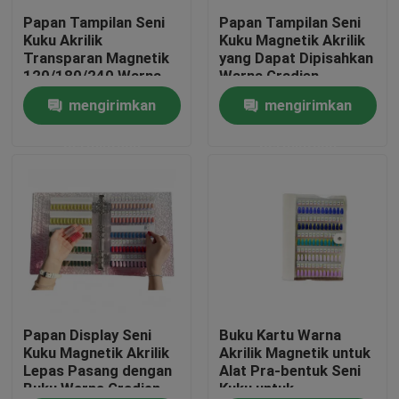
Papan Tampilan Seni
Papan Tampilan Seni
Kuku Akrilik
Kuku Magnetik Akrilik
Tentang kami
Transparan Magnetik
yang Dapat Dipisahkan
120/180/240 Warna
Warna Gradien
Buku Alat Plastik
120/180/240 Nuansa
mengirimkan
mengirimkan
Tur Pabrik
untuk Ujung Kuku
untuk Alat Plastik Gel
Terbuat dari Gel
Kuku Pasokan Kuku
permintaan
permintaan
Kontrol Kualitas
Berita
Minta Kutipan
Cap Ujung Plastik
Papan Display Seni
Buku Kartu Warna
Kuku Magnetik Akrilik
Akrilik Magnetik untuk
Lepas Pasang dengan
Alat Pra-bentuk Seni
Buku Warna Gradien
Kuku untuk
Tutup Botol Plastik