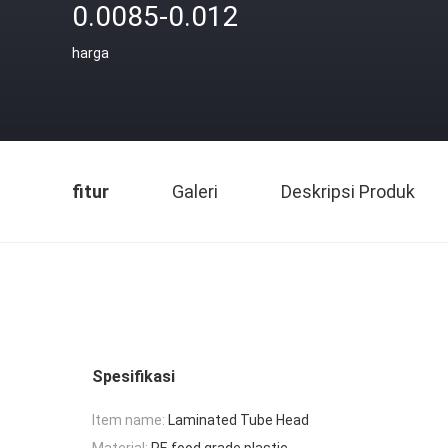
0.0085-0.012
harga
fitur
Galeri
Deskripsi Produk
Spesifikasi
Item name:
Laminated Tube Head
Material:
PE food grade plastic