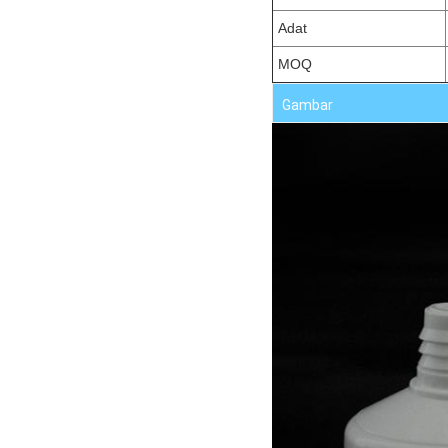
Adat
MOQ
Gambar