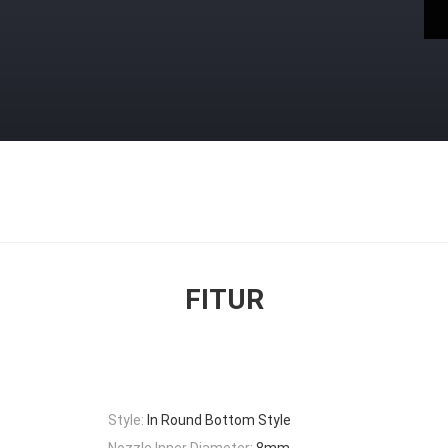
FITUR
Style:
In Round Bottom Style
Nozzle Inner Diameter:
8mm