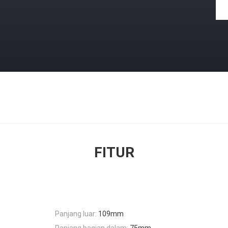
FITUR
Panjang luar:
109mm
Panjang bagian dalam:
75mm