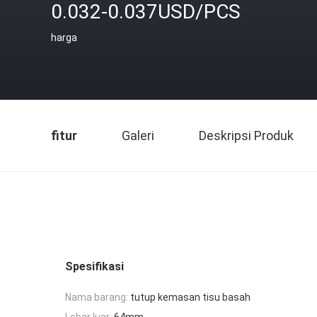
0.032-0.037USD/PCS
harga
fitur
Galeri
Deskripsi Produk
Spesifikasi
Nama barang:
tutup kemasan tisu basah
Lebar luar:
64mm