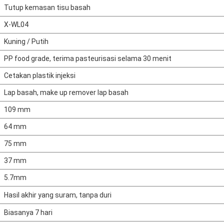
Tutup kemasan tisu basah
X-WL04
Kuning / Putih
PP food grade, terima pasteurisasi selama 30 menit
Cetakan plastik injeksi
Lap basah, make up remover lap basah
109 mm
64 mm
75 mm
37 mm
5.7mm
Hasil akhir yang suram, tanpa duri
Biasanya 7 hari