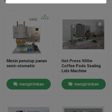
Mesin penutup panas
Hot Press 900w
semi-otomatis
Coffee Pods Sealing
Lids Machine
Rumah
mengirimkan
mengirimkan
permintaan
permintaan
Produk
Video