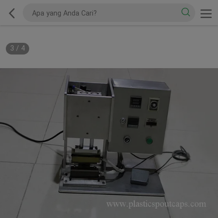
3
/
4