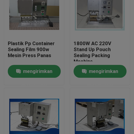
Tentang kami
Tur Pabrik
Plastik Pp Container
1800W AC 220V
Sealing Film 900w
Stand Up Pouch
Kontrol Kualitas
Mesin Press Panas
Sealing Packing
Machine
mengirimkan
mengirimkan
Berita
permintaan
permintaan
Minta Kutipan
Cap Ujung Plastik
Tutup Botol Plastik